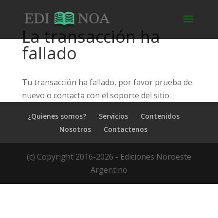
La transacción ha
fallado
Tu transacción ha fallado, por favor prueba de
nuevo o contacta con el soporte del sitio.
¿Quienes somos?
Servicios
Contenidos
Nosotros
Contactenos
(c) Copyright 2016-2026 - Ediciones Noroeste
Argentino